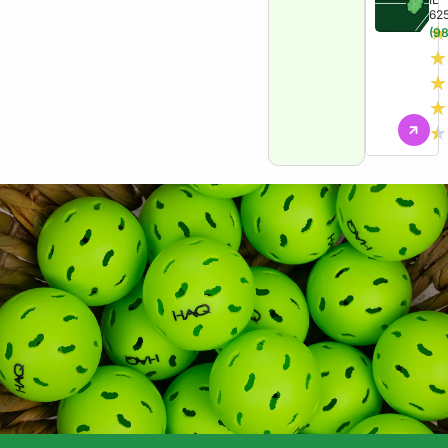
62
★
(98
★
★
★
★